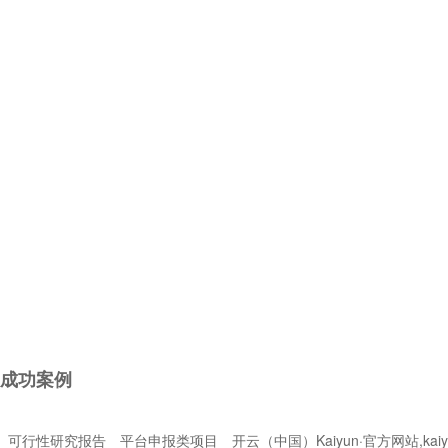
成功案例
可行性研究报告
平台申报类项目
开云（中国）Kaiyun·官方网站,kaiy