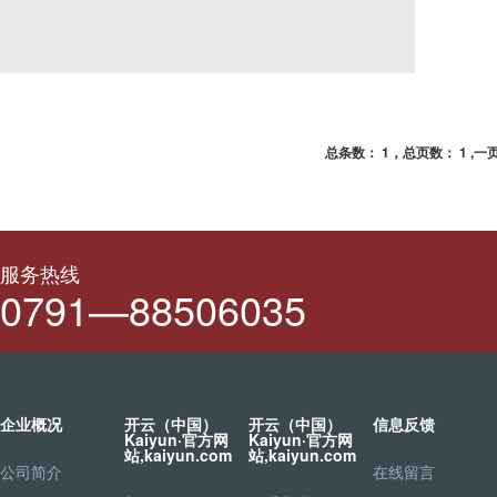
总条数： 1，总页数： 1 ,
服务热线
0791—88506035
企业概况
开云（中国）
开云（中国）
信息反馈
Kaiyun·官方网
Kaiyun·官方网
站,kaiyun.com
站,kaiyun.com
公司简介
在线留言