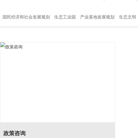
国民经济和社会发展规划
生态工业园
产业基地发展规划
生态文明
政策咨询